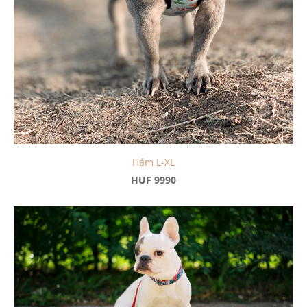
Hám L-XL
HUF 9990