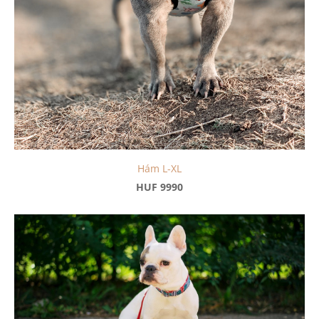
Hám L-XL
HUF 9990